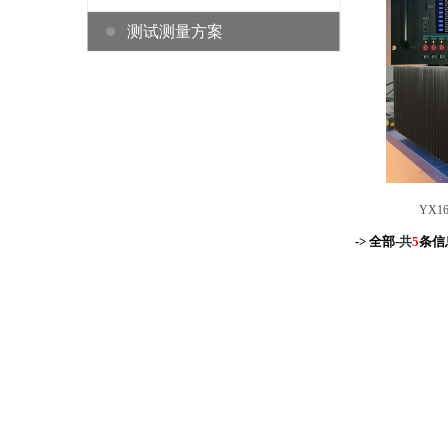
测试测量方案
统
YX
-> 全部-
共
5
条信