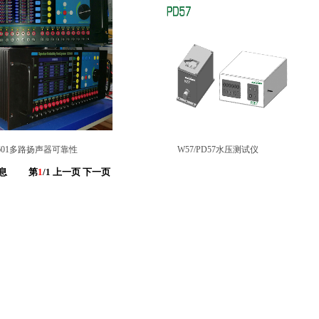
1601多路扬声器可靠性
W57/PD57水压测试仪
息
第
1
/1
上一页
下一页