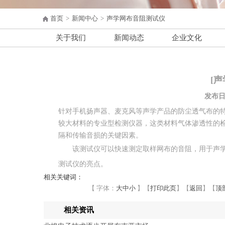
首页
>
新闻中心
>
声学网布音阻测试仪
关于我们
新闻动态
企业文化
[
发布日期
针对手机扬声器、麦克风等声学产品的防尘透气布的
较大材料的专业型检测仪器，这类材料气体渗透性的
隔和传输音损的关键因素。
该测试仪可以快速测定取样网布的音阻，用于声学元件
测试仪的亮点。
相关关键词：
【 字体：
大
中
小
】
【
打印此页
】
【
返回
】
【
顶
相关资讯